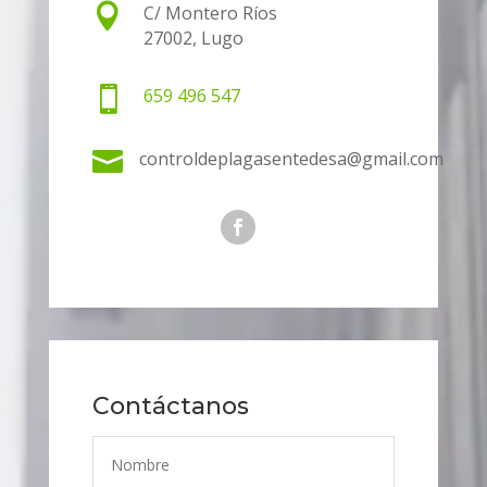

C/ Montero Ríos
27002, Lugo

659 496 547

controldeplagasentedesa@gmail.com
Contáctanos