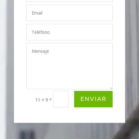
ENVIAR
=
11 + 9